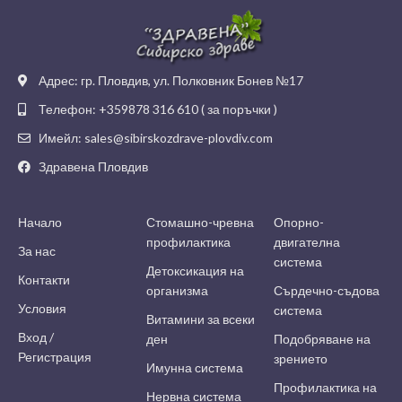
Адрес: гр. Пловдив, ул. Полковник Бонев №17
Телефон: +359878 316 610 ( за поръчки )
Имейл: sales@sibirskozdrave-plovdiv.com
Здравена Пловдив
Начало
Стомашно-чревна
Опорно-
профилактика
двигателна
За нас
система
Детоксикация на
Контакти
организма
Сърдечно-съдова
Условия
система
Витамини за всеки
Вход /
ден
Подобряване на
Регистрация
зрението
Имунна система
Профилактика на
Нервна система