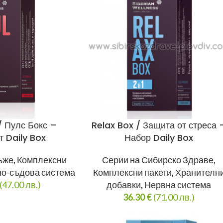
/ Пулс Бокс –
Relax Box / Защита от стреса 
т Daily Box
Набор Daily Box
ъже
,
Комплексни
Серии на Сибирско Здраве
,
о-съдова система
Комплексни пакети
,
Хранителн
(47.00 лв.)
добавки
,
Нервна система
36.30
€
(71.00 лв.)