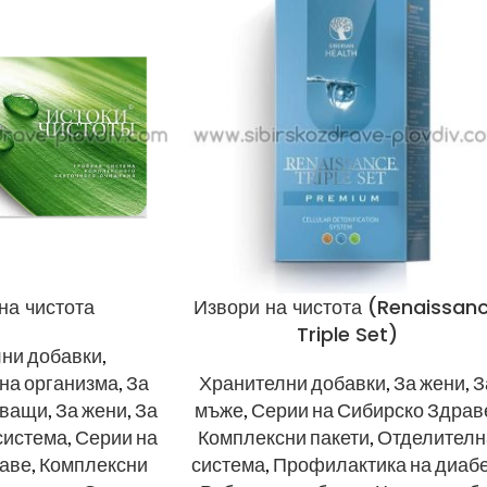
на чистота
Извори на чистота (Renaissan
Triple Set)
ни добавки
,
 на организма
,
За
Хранителни добавки
,
За жени
,
З
уващи
,
За жени
,
За
мъже
,
Серии на Сибирско Здрав
система
,
Серии на
Комплексни пакети
,
Отделителн
аве
,
Комплексни
система
,
Профилактика на диаб