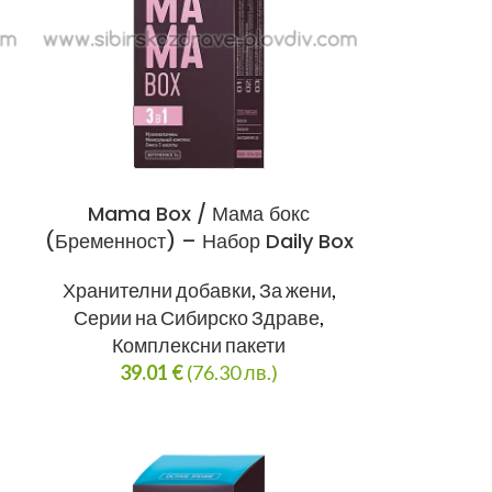
Mama Box / Мама бокс
(Бременност) – Набор Daily Box
Хранителни добавки
,
За жени
,
Серии на Сибирско Здраве
,
Комплексни пакети
39.01
€
(76.30 лв.)