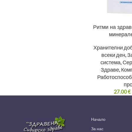
Ритми на здра
минерал
Хранителни до
всеки ден
,
З
система
,
Сер
Здраве
,
Ком
Работоспособ
пр
27.00
€
Начало
За нас