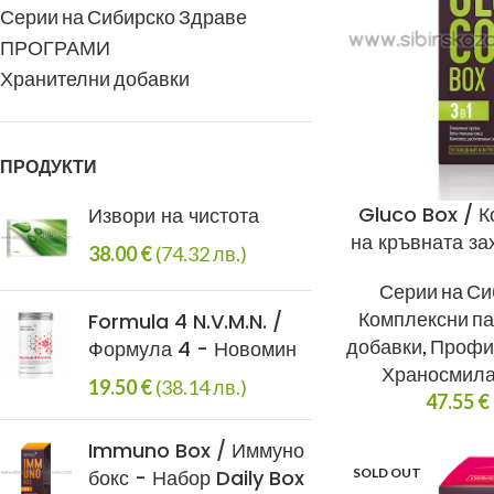
Серии на Сибирско Здраве
ПРОГРАМИ
Хранителни добавки
ПРОДУКТИ
Gluco Box / К
Извори на чистота
на кръвната за
38.00
€
(74.32 лв.)
Серии на Си
Комплексни па
Formula 4 N.V.M.N. /
добавки
,
Профил
Формула 4 - Новомин
Храносмила
19.50
€
(38.14 лв.)
47.55
€
Immuno Box / Иммуно
бокс - Набор Daily Box
SOLD OUT