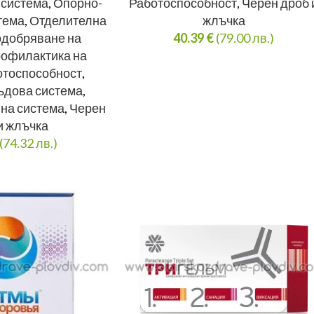
 система
,
Опорно-
Работоспособност
,
Черен дроб 
тема
,
Отделителна
жлъчка
добряване на
40.39
€
(79.00 лв.)
офилактика на
отоспособност
,
ъдова система
,
на система
,
Черен
и жлъчка
(74.32 лв.)