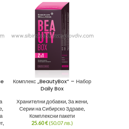
ce
Комплекс „BeautyBox“ – Набор
Daily Box
а
Хранителни добавки
,
За жени
,
е
,
Серии на Сибирско Здраве
,
а
Комплексни пакети
ет
,
25.60
€
(50.07 лв.)