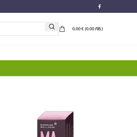
0.00
€
(0.00 ЛВ.)