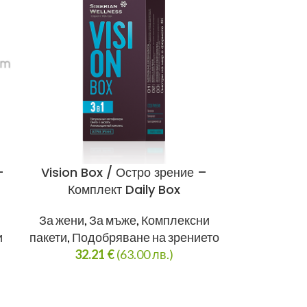
–
Vision Box / Остро зрение –
Комплект Daily Box
За жени
,
За мъже
,
Комплексни
и
пакети
,
Подобряване на зрението
32.21
€
(63.00 лв.)