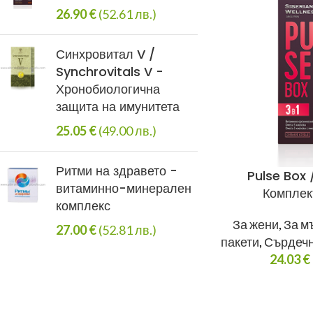
26.90
€
(52.61 лв.)
Синхровитал V /
Synchrovitals V -
Хронобиологична
защита на имунитета
25.05
€
(49.00 лв.)
Ритми на здравето -
Pulse Box 
витаминно-минерален
Комплек
комплекс
За жени
,
За м
27.00
€
(52.81 лв.)
пакети
,
Сърдечн
24.03
€