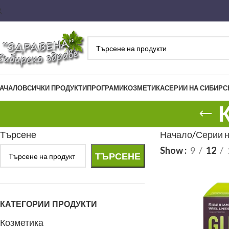
АЧАЛО
ВСИЧКИ ПРОДУКТИ
ПРОГРАМИ
КОЗМЕТИКА
СЕРИИ НА СИБИРС
Търсене
Начало
Серии 
Show
9
12
ТЪРСЕНЕ
КАТЕГОРИИ ПРОДУКТИ
Козметика