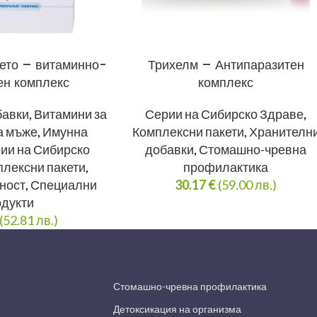
вето – витаминно-
Трихелм – Антипаразитен
ен комплекс
комплекс
бавки
,
Витамини за
Серии на Сибирско Здраве
,
а мъже
,
Имунна
Комплексни пакети
,
Хранителн
ии на Сибирско
добавки
,
Стомашно-чревна
плексни пакети
,
профилактика
ност
,
Специални
30.17
€
(59.00 лв.)
одукти
(52.81 лв.)
Стомашно-чревна профилактика
Детоксикация на организма