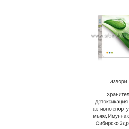
Извори 
Хранител
Детоксикация
активно спорт
мъже
,
Имунна 
Сибирско Здр