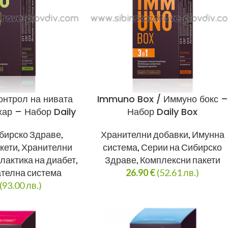
онтрол на нивата
Immuno Box / Иммуно бокс –
хар – Набор Daily
Набор Daily Box
Box
Хранителни добавки
,
Имунна
бирско Здраве
,
система
,
Серии на Сибирско
кети
,
Хранителни
Здраве
,
Комплексни пакети
актика на диабет
,
26.90
€
(52.61 лв.)
телна система
(93.00 лв.)