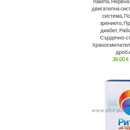
пакети
,
Нервна
двигателна сис
система
,
По
зрението
,
Пр
диабет
,
Раб
Сърдечно-с
Храносмилател
дроб 
38.00
€