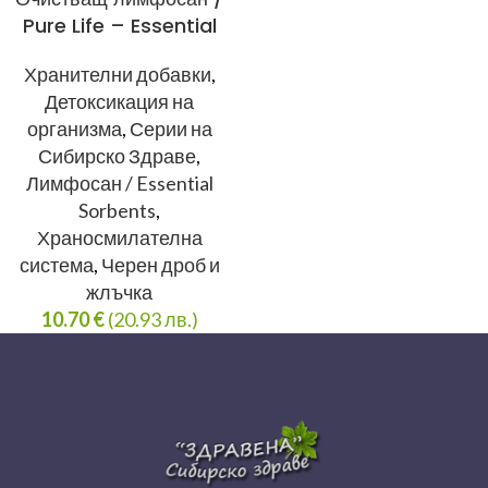
Pure Life – Essential
Sorbents
Хранителни добавки
,
Детоксикация на
организма
,
Серии на
Сибирско Здраве
,
Лимфосан / Essential
Sorbents
,
Храносмилателна
система
,
Черен дроб и
жлъчка
10.70
€
(20.93 лв.)