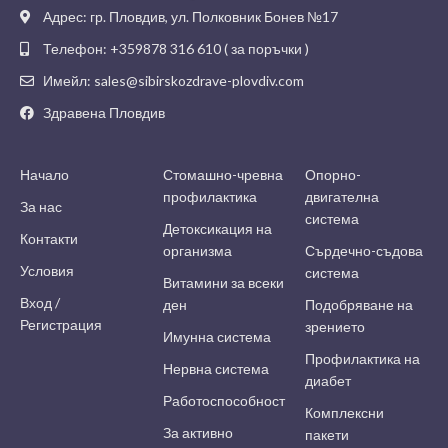
Адрес: гр. Пловдив, ул. Полковник Бонев №17
Телефон: +359878 316 610 ( за поръчки )
Имейл: sales@sibirskozdrave-plovdiv.com
Здравена Пловдив
Начало
Стомашно-чревна
Опорно-
профилактика
двигателна
За нас
система
Детоксикация на
Контакти
организма
Сърдечно-съдова
Условия
система
Витамини за всеки
Вход /
ден
Подобряване на
Регистрация
зрението
Имунна система
Профилактика на
Нервна система
диабет
Работоспособност
Комплексни
За активно
пакети