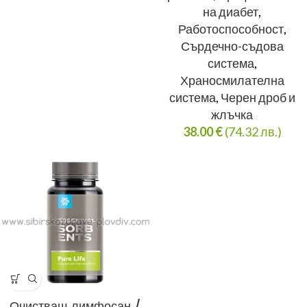
на диабет
,
Работоспособност
,
Сърдечно-съдова
система
,
Храносмилателна
система
,
Черен дроб и
жлъчка
38.00
€
(74.32 лв.)
Очистващ лимфосан /