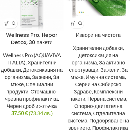
Wellness Pro. Hepar
Извори на чистота
Detox, 30 пакети
Хранителни добавки
,
Wellness Pro (AQUAVIVA
Детоксикация на
ITALIA)
,
Хранителни
организма
,
За активно
добавки
,
Детоксикация на
спортуващи
,
За жени
,
За
организма
,
За жени
,
За
мъже
,
Имунна система
,
мъже
,
Специални
Серии на Сибирско
продукти
,
Стомашно-
Здраве
,
Комплексни
чревна профилактика
,
пакети
,
Нервна система
,
Черен дроб и жлъчка
Опорно-двигателна
37.50
€
(73.34 лв.)
система
,
Отделителна
система
,
Подобряване на
зрението
,
Профилактика