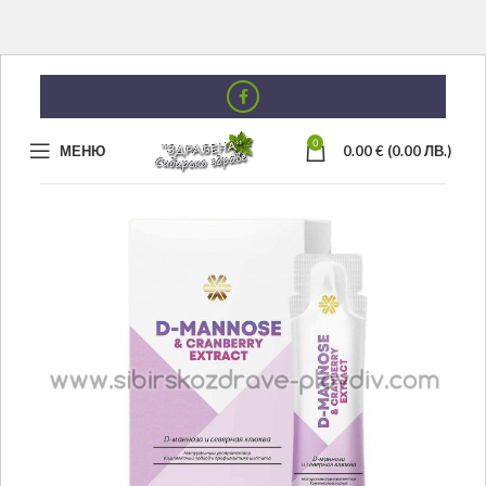
0
МЕНЮ
0.00
€
(0.00 ЛВ.)