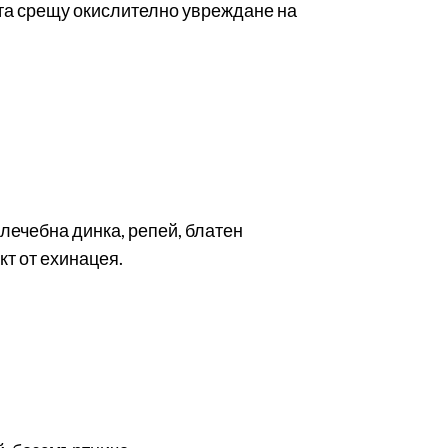
тата срещу окислително увреждане на
 лечебна динка, репей, блатен
кт от ехинацея.