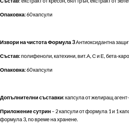
Състав
: екстракт от кресон, бял трън, екстракт от зел
Опаковка:
60 капсули
Извори на чистота Формула 3
Антиоксидантна защит
Състав:
полифеноли, катехини, вит.А, С и Е, бета-каро
Опаковка:
60 капсули
Допълнителни съставки:
капсула от желиращ агент-
Приложение сутрин
– 2 капсули от формула 1 и 1 кап
формула 3, по време на хранене.