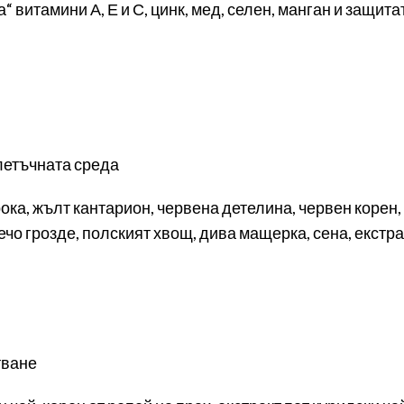
“ витамини А, Е и С, цинк, мед, селен, манган и защи
летъчната среда
ока, жълт кантарион, червена детелина, червен корен,
ечо грозде, полският хвощ, дива мащерка, сена, екстра
тване