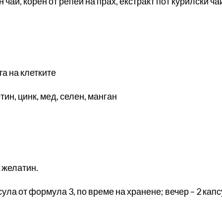
ен чай, корен от репей на прах, екстракт пот курилски ч
а на клетките
тин, цинк, мед, селен, манган
 желатин.
сула от формула 3, по време на хранене; вечер – 2 капс