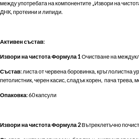
между употребата на компонентите „Извори на чистота
ДНК, протеини и липиди.
Активен състав:
Извори на чистота Формула 1
Очистване на междук
Състав:
листа от червена боровинка, кръглолистна ур
петолистник, черен касис, сладък корен, пача трева, м
Опаковка:
60 капсули
Извори на чистота Формула 2
Вътреклетъчно почис