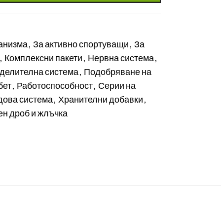
ганизма
,
За активно спортуващи
,
За
,
Комплексни пакети
,
Нервна система
,
делителна система
,
Подобряване на
бет
,
Работоспособност
,
Серии на
дова система
,
Хранителни добавки
,
ен дроб и жлъчка