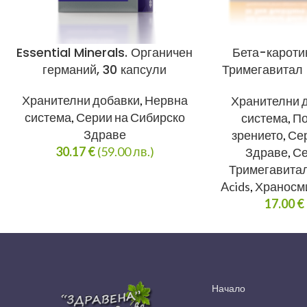
Essential Minerals. Органичен
Бета-кароти
германий, 30 капсули
Тримегавитал 
A
Хранителни добавки
,
Нервна
Хранителни 
система
,
Серии на Сибирско
система
,
По
Здраве
зрението
,
Сер
30.17
€
(59.00 лв.)
Здраве
,
Се
Тримегавитал 
Acids
,
Храносм
17.00
€
Начало