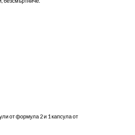
ай, безсмъртниче.
ули от формула 2 и 1 капсула от