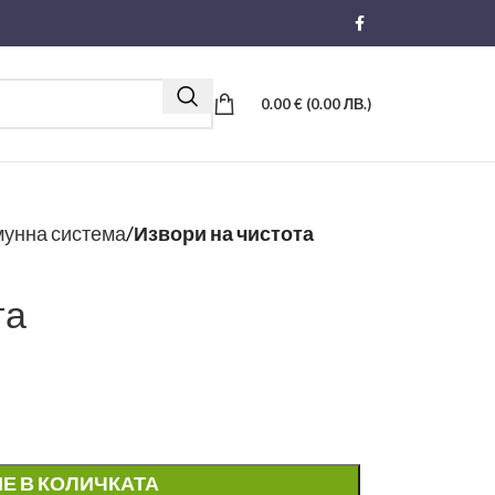
0.00
€
(0.00 ЛВ.)
унна система
Извори на чистота
та
Е В КОЛИЧКАТА