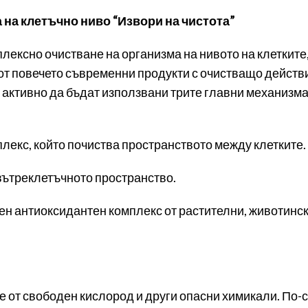
 на клетъчно ниво “Извори на чистота”
плексно очистване на организма на нивото на клетките
от повечето съвременни продукти с очистващо действие
активно да бъдат използвани трите главни механизма
мплекс, който почиства пространството между клетките.
вътреклетъчното пространство.
жен антиоксидантен комплекс от растителни, животинск
е от свободен кислород и други опасни химикали. По