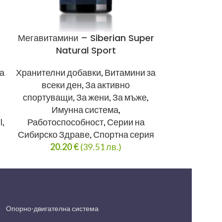
Мегавитамини – Siberian Super
Оме
Natural Sport
Хранителни
а
Хранителни добавки
,
Витамини за
спортуващ
всеки ден
,
За активно
Нервна сист
спортуващи
,
За жени
,
За мъже
,
зрението
,
Имунна система
,
Здраве
,
Сери
l
,
Работоспособност
,
Серии на
серия
,
Сърде
Сибирско Здраве
,
Спортна серия
27.3
20.20
€
(39.51 лв.)
Опорно-двигателна система