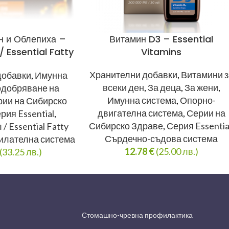
н и Облепиха –
Витамин D3 – Essential
/ Essential Fatty
Vitamins
cids
Хранителни добавки
,
Витамини з
добавки
,
Имунна
всеки ден
,
За деца
,
За жени
,
добряване на
Имунна система
,
Опорно-
ии на Сибирско
двигателна система
,
Серии на
рия Essential
,
Сибирско Здраве
,
Серия Essentia
/ Essential Fatty
Сърдечно-съдова система
илателна система
12.78
€
(25.00 лв.)
(33.25 лв.)
Стомашно-чревна профилактика