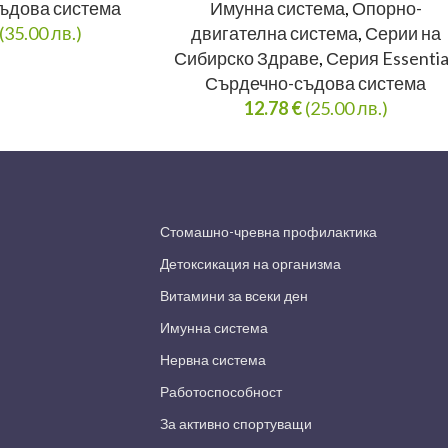
ъдова система
Имунна система
,
Опорно-
(35.00 лв.)
двигателна система
,
Серии на
Сибирско Здраве
,
Серия Essentia
Сърдечно-съдова система
12.78
€
(25.00 лв.)
Стомашно-чревна профилактика
Детоксикация на организма
Витамини за всеки ден
Имунна система
Нервна система
Работоспособност
За активно спортуващи