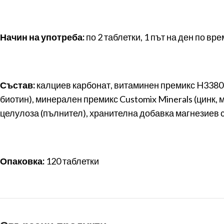
Начин на употреба:
по 2 таблетки, 1 път на ден по вр
Състав:
калциев карбонат, витаминен премикс H33802/1
биотин), минерален премикс Customix Minerals (цинк, 
целулоза (пълнител), хранителна добавка магнезиев с
Опаковка:
120 таблетки