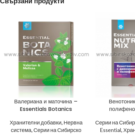
Свързани продукти
Валериана и маточина –
Венотоник
Essentials Botanics
полифено
Хранителни добавки
,
Нервна
Серии на Сибир
система
,
Серии на Сибирско
Essential
,
Хран