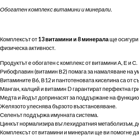
Обогатен комплекс витамини и минерали.
Комплексът от
13 витамини и 8 минерала
ще осигури
физическа активност.
Продуктът е обогатен с комплекс от витамини А, Е и С.
Рибофлавин (витамин В2) помага за намаляване на у
Витамините В6, В12 и пантотеновата киселина са от 
Манган, калций и витамин D гарантират перфектна гри
Медта и йодът допринасят за поддържане на функцио
Желязото улеснява бързото възстановяване.
Селенът поддържа имунната система.
Цинкът нормализира въглехидратния метаболизъм, до
Комплексът от витамини и минерали ще ви помогне да