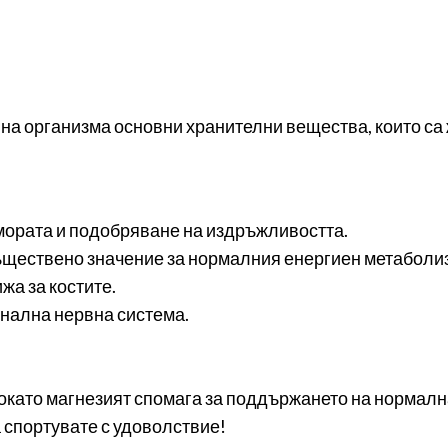
 на организма основни хранителни вещества, които са
мората и подобряване на издръжливостта.
съществено значение за нормалния енергиен метаболи
жа за костите.
нална нервна система.
като магнезият спомага за поддържането на нормалн
 спортувате с удоволствие!