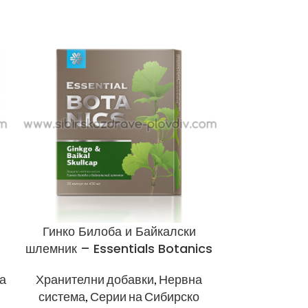
Гинко Билоба и Байкалски
Елбифи
шлемник – Essentials Botanics
Пробиот
Essent
а
Хранителни добавки
,
Нервна
Хранителн
система
,
Серии на Сибирско
система
,
Пр