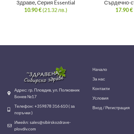
Здраве
,
Серия Essential
Сърдечно-с
10.90
€
(21.32 лв.)
17.90
€
Начало
За нас
Контакти
Адрес: гр. Пловдив, ул. Полковник
Бонев №17
Условия
Телефон: +359878 316 610 ( за
Вход / Регистрация
поръчки )
Имейл: sales@sibirskozdrave-
plovdiv.com