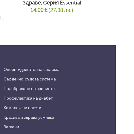
Здраве
,
Серия Essential
Сибирско Зд
14.00
€
(27.38 лв.)
Стомашно-чр
l
,
Храносми
17.0
Опорно-двигателна система
Сърдечно-съдова система
Подобряване на зрението
Профилактика на диабет
Комплексни пакети
Красива и здрава усмивка
За жени