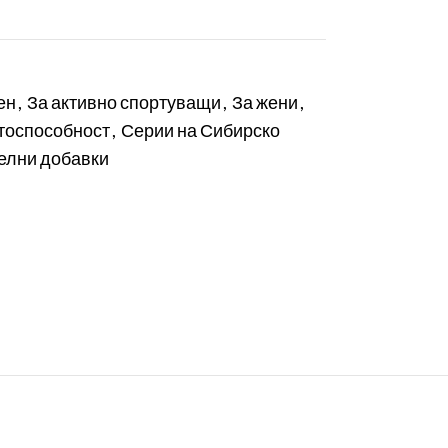
ен
,
За активно спортуващи
,
За жени
,
тоспособност
,
Серии на Сибирско
елни добавки