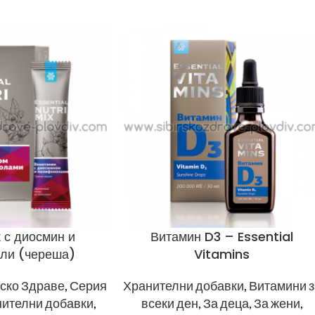
 с диосмин и
Витамин D3 – Essential
ли (череша)
Vitamins
ско Здраве
,
Серия
Хранителни добавки
,
Витамини з
ителни добавки
,
всеки ден
,
За деца
,
За жени
,