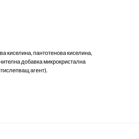
ева киселина, пантотенова киселина,
хранителна добавка микрокристална
нтислепващ агент).