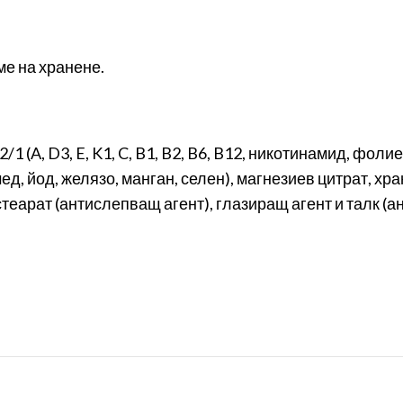
еме на хранене.
 (A, D3, E, K1, C, B1, B2, B6, B12, никотинамид, фоли
мед, йод, желязо, манган, селен), магнезиев цитрат, 
теарат (антислепващ агент), глазиращ агент и талк (а