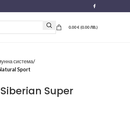
0.00
€
(0.00 ЛВ.)
унна система
Natural Sport
 Siberian Super