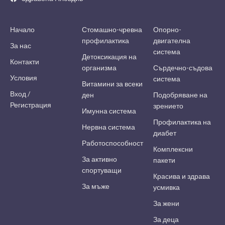
Начало
Стомашно-чревна
Опорно-
профилактика
двигателна
За нас
система
Детоксикация на
Контакти
организма
Сърдечно-съдова
Условия
система
Витамини за всеки
Вход /
ден
Подобряване на
Регистрация
зрението
Имунна система
Профилактика на
Нервна система
диабет
Работоспособност
Комплексни
За активно
пакети
спортуващи
Красива и здрава
За мъже
усмивка
За жени
За деца