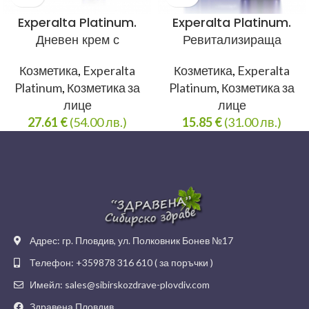
Experalta Platinum.
Experalta Platinum.
Дневен крем с
Ревитализираща
растителни пептиди SPF
есенция с ниацинамид
Козметика
,
Experalta
Козметика
,
Experalta
15 / PA +++, 50 мл
10%, 30 мл
Platinum
,
Козметика за
Platinum
,
Козметика за
лице
лице
27.61
€
(54.00 лв.)
15.85
€
(31.00 лв.)
Адрес: гр. Пловдив, ул. Полковник Бонев №17
Телефон: +359878 316 610 ( за поръчки )
Имейл: sales@sibirskozdrave-plovdiv.com
Здравена Пловдив